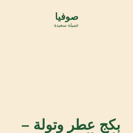
صوفيا
عميلة سعيدة
بكج عطر وتولة –