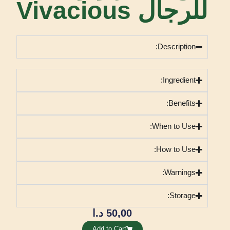
للرجال Vivacious
Description:
Ingredient:
Benefits:
When to Use:
How to Use:
Warnings:
Storage:
50,00
د.ا
Add to Cart