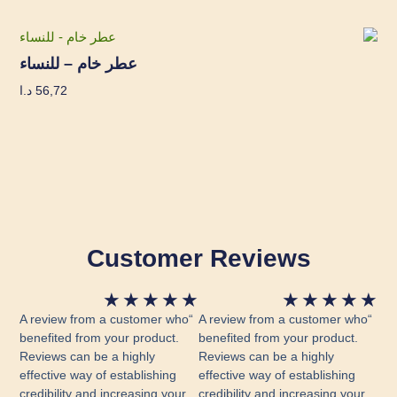
عطر خام – للنساء
56,72
د.ا
Customer Reviews
Rated
Rated
★
★
★
★
★
★
★
★
★
★
5
5
“A review from a customer who
“A review from a customer who
out
out
benefited from your product.
benefited from your product.
Reviews can be a highly
of
Reviews can be a highly
of
effective way of establishing
effective way of establishing
5
5
credibility and increasing your
credibility and increasing your