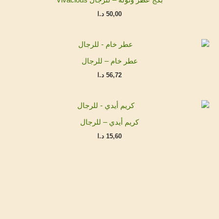
بكج عطر وتولة – للرجال Vivacious
50,00
د.ا
عطر خام – للرجال
56,72
د.ا
كريم أيدي – للرجال
15,60
د.ا